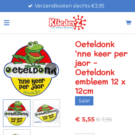
Verzendkosten slechts €3,95
Ga
direct
naar
de
hoofdinhoud
Oeteldonk
'nne keer per
jaor -
Oeteldonk
embleem 12 x
12cm
Sale!
€ 5,55
€ 7,95