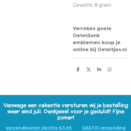
Gewicht: 8 gram
Verrèkes goeie
Oeteldonk
emblemen koop je
online bij Oeteltjes.nl
D
D
S
D
E
E
H
E
L
E
A
L
E
L
R
E
N
E
N
Vanwege een vakantie versturen wij je bestelling
weer eind juli. Dankjewel voor je geduld!! Fijne
zomer!
verzendkosten slechts €3,95
GRATIS verzending