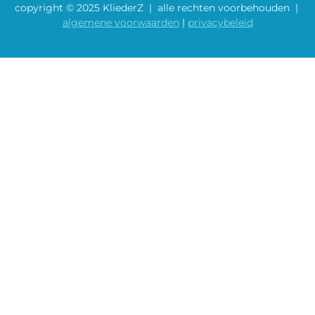
copyright © 2025 KliederZ | alle rechten voorbehouden |
algemene voorwaarden
|
privacybeleid