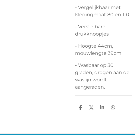
- Vergelijkbaar met
kledingmaat 80 en 110
- Verstelbare
drukknoopjes
- Hoogte 44cm,
mouwlengte 39cm
- Wasbaar op 30
graden, drogen aan de
waslijn wordt
aangeraden.
D
D
S
D
E
E
H
E
L
E
A
L
E
L
R
E
N
E
N