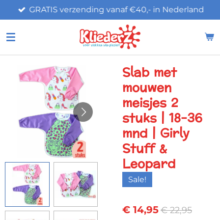
GRATIS verzending vanaf €40,- in Nederland
Ga
direct
naar
de
hoofdinhoud
Slab met
mouwen
meisjes 2
stuks | 18-36
mnd | Girly
Stuff &
Leopard
Sale!
€ 14,95
€ 22,95