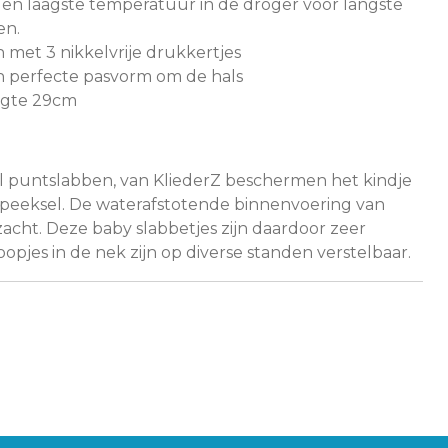
en laagste temperatuur in de droger voor langste
en.
n met 3 nikkelvrije drukkertjes
 perfecte pasvorm om de hals
ogte 29cm
l puntslabben, van KliederZ beschermen het kindje
n speeksel. De waterafstotende binnenvoering van
 zacht. Deze baby slabbetjes zijn daardoor zeer
pjes in de nek zijn op diverse standen verstelbaar.