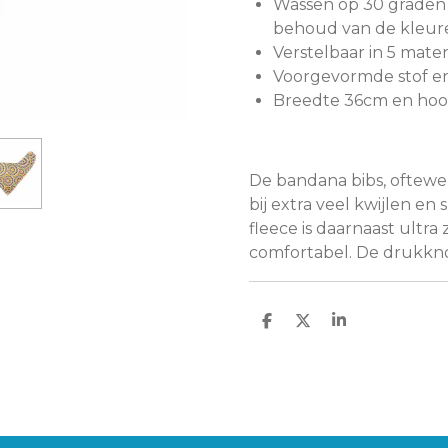
Wassen op 30 graden 
behoud van de kleur
Verstelbaar in 5 mate
Voorgevormde stof en
Breedte 36cm en ho
De bandana bibs, oftewe
bij extra veel kwijlen e
fleece is daarnaast ultra
comfortabel. De drukknoo
D
D
S
E
E
H
L
E
A
E
L
R
N
E