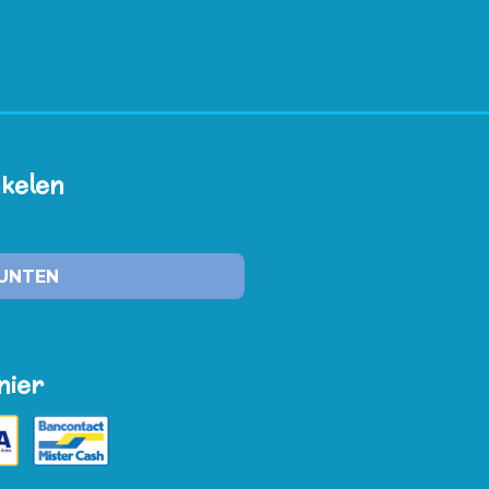
nkelen
PUNTEN
nier