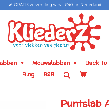
GRATIS verzending vanaf €40,- in Nederland
labben
Mouwslabben
Back to
Blog
B2B
Puntslab A