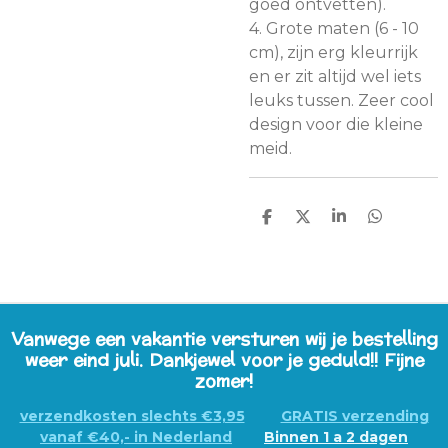
goed ontvetten).
4. Grote maten (6 - 10
cm), zijn erg kleurrijk
en er zit altijd wel iets
leuks tussen. Zeer cool
design voor die kleine
meid.
D
D
S
D
E
E
H
E
L
E
A
L
E
L
R
E
N
E
N
Vanwege een vakantie versturen wij je bestelling
weer eind juli. Dankjewel voor je geduld!! Fijne
zomer!
verzendkosten slechts €3,95
GRATIS verzending
vanaf €40,- in Nederland
Binnen 1 a 2 dagen