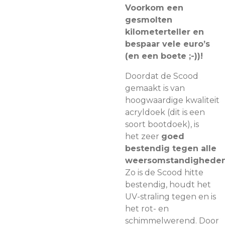
Voorkom een
gesmolten
kilometerteller en
bespaar vele euro’s
(en een boete ;-))!
Doordat de Scood
gemaakt is van
hoogwaardige kwaliteit
acryldoek (dit is een
soort bootdoek), is
het zeer
goed
bestendig tegen alle
weersomstandighede
Zo is de Scood hitte
bestendig, houdt het
UV-straling tegen en is
het rot- en
schimmelwerend. Door