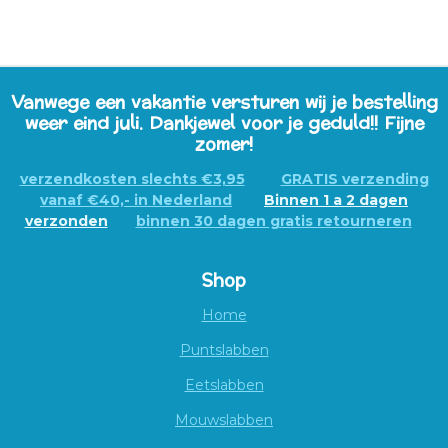
E
E
H
E
L
E
A
L
E
L
R
E
N
E
N
Vanwege een vakantie versturen wij je bestelling
weer eind juli. Dankjewel voor je geduld!! Fijne
zomer!
verzendkosten slechts €3,95
GRATIS verzending
vanaf €40,- in Nederland
Binnen 1 a 2 dagen
verzonden
binnen 30 dagen gratis retourneren
Shop
Home
Puntslabben
Eetslabben
Mouwslabben