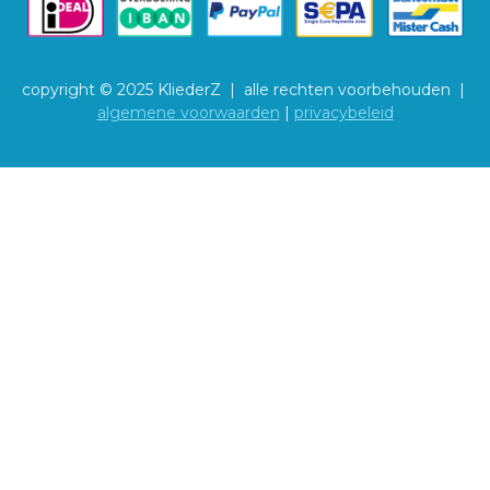
copyright © 2025 KliederZ | alle rechten voorbehouden |
algemene voorwaarden
|
privacybeleid