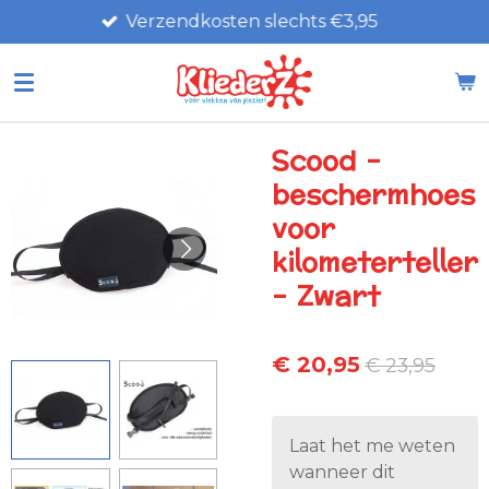
Verzendkosten slechts €3,95
Ga
direct
naar
de
hoofdinhoud
Scood -
beschermhoes
voor
kilometerteller
- Zwart
€ 20,95
€ 23,95
Laat het me weten
wanneer dit