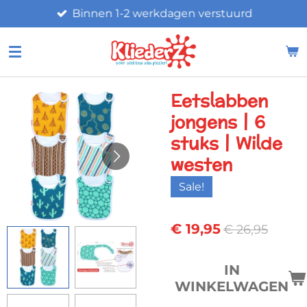
Binnen 1-2 werkdagen verstuurd
Ga
direct
naar
de
hoofdinhoud
Eetslabben
jongens | 6
stuks | Wilde
westen
Sale!
€ 19,95
€ 26,95
IN
WINKELWAGEN