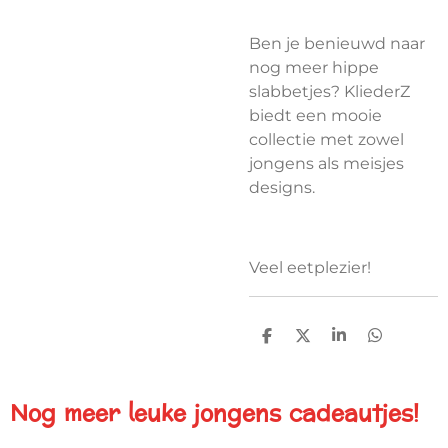
Ben je benieuwd naar
nog meer hippe
slabbetjes? KliederZ
biedt een mooie
collectie met zowel
jongens als meisjes
designs.
Veel eetplezier!
D
D
S
D
E
E
H
E
L
E
A
L
E
L
R
E
Nog meer leuke jongens cadeautjes!
N
E
N