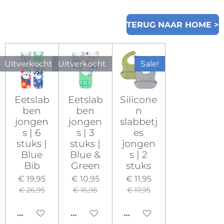
TERUG NAAR HOME >
Uitverkocht
Uitverkocht
Sale!
Eetslab
Eetslab
Silicone
ben
ben
n
jongen
jongen
slabbetj
s | 6
s | 3
es
stuks |
stuks |
jongen
Blue
Blue &
s | 2
Bib
Green
stuks
€ 19,95
€ 10,95
€ 11,95
€ 26,95
€ 16,95
€ 17,95
HOUD MIJ OP DE HOOGTE
HOUD MIJ OP DE HOOGTE
IN WINKELWAGEN