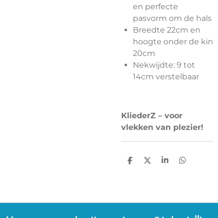
en perfecte
pasvorm om de hals
Breedte 22cm en
hoogte onder de kin
20cm
Nekwijdte: 9 tot
14cm verstelbaar
KliederZ – voor
vlekken van plezier!
D
D
S
D
E
E
H
E
L
E
A
L
E
L
R
E
N
E
N