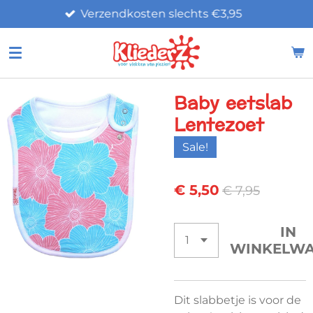
Verzendkosten slechts €3,95
Ga
direct
naar
de
hoofdinhoud
Baby eetslab
Lentezoet
Sale!
€ 5,50
€ 7,95
IN
WINKELW
Dit slabbetje is voor de