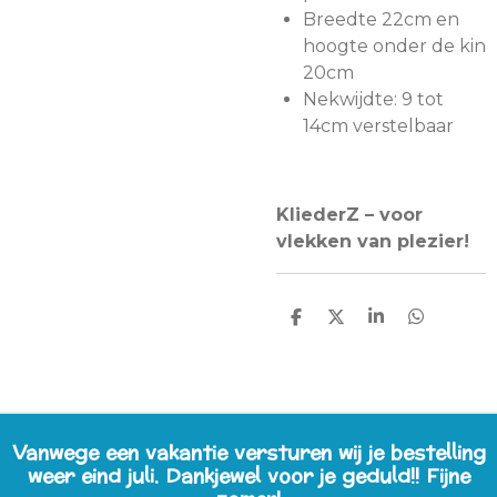
Breedte 22cm en
hoogte onder de kin
20cm
Nekwijdte: 9 tot
14cm verstelbaar
KliederZ – voor
vlekken van plezier!
D
D
S
D
E
E
H
E
L
E
A
L
E
L
R
E
N
E
N
Vanwege een vakantie versturen wij je bestelling
weer eind juli. Dankjewel voor je geduld!! Fijne