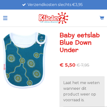
Verzendkosten slechts €3,95
Ga
direct
naar
de
hoofdinhoud
Baby eetslab
Blue Down
Under
€ 5,50
€ 7,95
Laat het me weten
wanneer dit
product weer op
voorraad is.